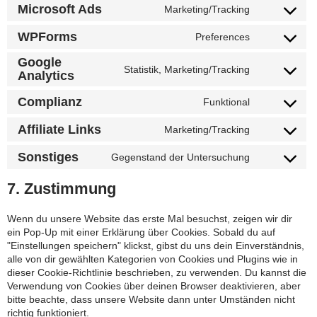
Microsoft Ads
Marketing/Tracking
Consent to
service
WPForms
Preferences
microsoft-
Consent to
ads
service
Google
Statistik, Marketing/Tracking
wpforms
Analytics
Consent to
service
Complianz
Funktional
google-
Consent to
analytics
service
Affiliate Links
Marketing/Tracking
complianz
Consent to
service
Sonstiges
Gegenstand der Untersuchung
affiliate-links
Consent to
service
7. Zustimmung
sonstiges
Wenn du unsere Website das erste Mal besuchst, zeigen wir dir
ein Pop-Up mit einer Erklärung über Cookies. Sobald du auf
"Einstellungen speichern" klickst, gibst du uns dein Einverständnis,
alle von dir gewählten Kategorien von Cookies und Plugins wie in
dieser Cookie-Richtlinie beschrieben, zu verwenden. Du kannst die
Verwendung von Cookies über deinen Browser deaktivieren, aber
bitte beachte, dass unsere Website dann unter Umständen nicht
richtig funktioniert.