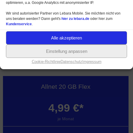
LTE+5G
bis 50 MBit/s
optimieren, u.a. Google Analytics mit anonymisierter IP.
Wir sind autorisierter Partner von Lebara Mobile. Sie möchten nicht von
Allnet Telefon- / SMS-Flat
uns beraten werden? Dann geht's
hier zu lebara.de
oder hier zum
Kundenservice
.
100
Minuten in 50 Länder
Alle akzeptieren
Einstellung anpassen
Mehr Informationen
Cookie-Richtlinie
Datenschutz
Impressum
Allnet 20 GB Flex
4,99 €*
je Monat