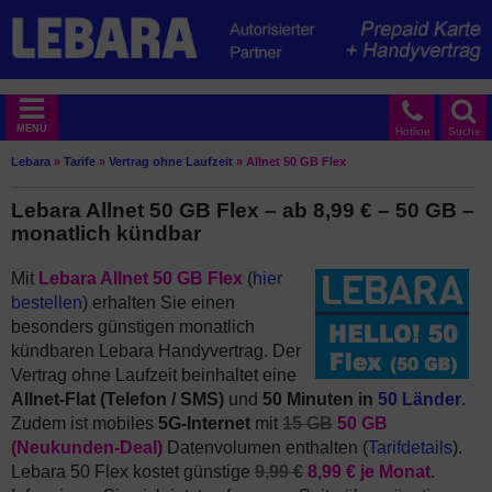
MENÜ
Hotline
Suche
Lebara
»
Tarife
»
Vertrag ohne Laufzeit
»
Allnet 50 GB Flex
Lebara Allnet 50 GB Flex – ab 8,99 € – 50 GB –
monatlich kündbar
Mit
Lebara Allnet 50 GB Flex
(
hier
bestellen
) erhalten Sie einen
besonders günstigen monatlich
kündbaren Lebara Handyvertrag. Der
Vertrag ohne Laufzeit beinhaltet eine
Allnet-Flat (Telefon / SMS)
und
50 Minuten in
50 Länder
.
Zudem ist mobiles
5G-Internet
mit
15 GB
50 GB
(Neukunden-Deal)
Datenvolumen enthalten (
Tarifdetails
).
Lebara 50 Flex kostet günstige
9,99 €
8,99 € je Monat
.