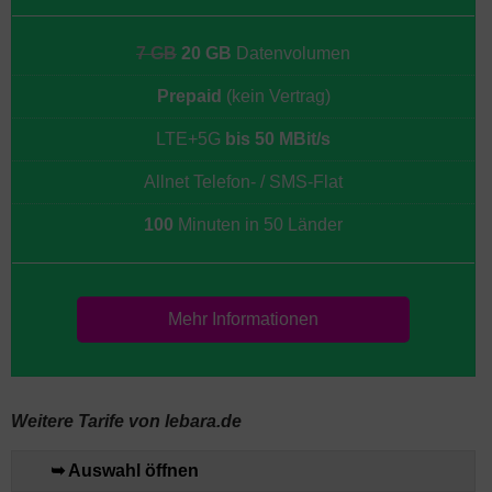
7 GB
20 GB
Datenvolumen
Prepaid
(kein Vertrag)
LTE+5G
bis 50 MBit/s
Allnet Telefon- / SMS-Flat
100
Minuten in 50 Länder
Mehr Informationen
Weitere Tarife von lebara.de
➥ Auswahl öffnen