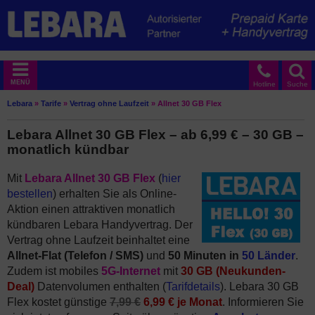
MENÜ
Hotline
Suche
Lebara
»
Tarife
»
Vertrag ohne Laufzeit
»
Allnet 30 GB Flex
Lebara Allnet 30 GB Flex – ab 6,99 € – 30 GB –
monatlich kündbar
Mit
Lebara Allnet 30 GB Flex
(
hier
bestellen
) erhalten Sie als Online-
Aktion einen attraktiven monatlich
kündbaren Lebara Handyvertrag. Der
Vertrag ohne Laufzeit beinhaltet eine
Allnet-Flat (Telefon / SMS)
und
50 Minuten in
50 Länder
.
Zudem ist mobiles
5G-Internet
mit
30 GB (Neukunden-
Deal)
Datenvolumen enthalten (
Tarifdetails
). Lebara 30 GB
Flex kostet günstige
7,99 €
6,99 € je Monat
. Informieren Sie