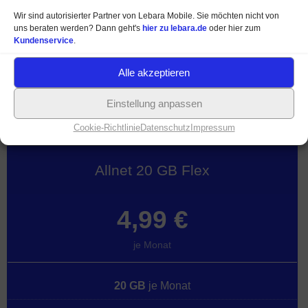
Allnet Telefon- / SMS-Flat
Wir sind autorisierter Partner von Lebara Mobile. Sie möchten nicht von
uns beraten werden? Dann geht's
hier zu lebara.de
oder hier zum
100
Minuten in 50 Länder
Kundenservice
.
Alle akzeptieren
Mehr Informationen
Einstellung anpassen
Cookie-Richtlinie
Datenschutz
Impressum
Allnet 20 GB Flex
4,99 €
je Monat
20 GB
je Monat