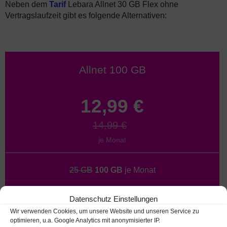
Neben dem
Tarif
Lebara Allnet 30 GB Flex ohne
Vertragslaufzeit gibt es folgende Alternativen:
Allnet 100 GB
12,99 €
14,99 €
je Monat
25 GB
100 GB
je Monat
Vertrag
(24 Monate)
Datenschutz Einstellungen
LTE+5G
bis 50 MBit/s
Wir verwenden Cookies, um unsere Website und unseren Service zu
optimieren, u.a. Google Analytics mit anonymisierter IP.