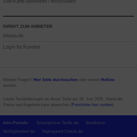
SIM-Karte aktivieren / freischalten
DIREKT ZUM ANBIETER
lebara.de
Login für Kunden
Weitere Fragen?
Hier Seite durchsuchen
oder unsere
Hotline
anrufen.
Letzte Textänderungen an dieser Seite am
29. Juni 2026
. Stand der
Preise und Angebote kann abweichen (
Preisfehler hier melden
).
Info-Portale:
Smartphone-Tarife.de
Breitband-
Verfügbarkeit.de
Highspeed-Check.de