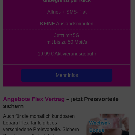
unbegrenzt per Klick
Allnet- + SMS-Flat
KEINE
Auslandsminuten
Jetzt mit 5G
mit bis zu 50 Mbit/s
19,99 € Aktivierungsgebühr
Mehr Infos
Angebote Flex Vertrag
– jetzt Preisvorteile
sichern
Auch für die monatlich kündbaren
Lebara Flex Tarife gibt es
verschiedene Preisvorteile. Sichern