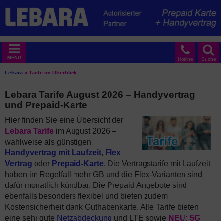
MENÜ
Hotline
Suche
Lebara
»
Tarife im Überblick
Lebara Tarife August 2026 – Handyvertrag
und Prepaid-Karte
Hier finden Sie eine Übersicht der
Lebara Tarife
im August 2026 –
wahlweise als günstigen
Handyvertrag mit Laufzeit
,
Flex
Vertrag
oder
Prepaid-Karte
. Die Vertragstarife mit Laufzeit
haben im Regelfall mehr GB und die Flex-Varianten sind
dafür monatlich kündbar. Die Prepaid Angebote sind
ebenfalls besonders flexibel und bieten zudem
Kostensicherheit dank Guthabenkarte. Alle Tarife bieten
eine sehr gute
Netzabdeckung
und LTE sowie
NEU: 5G