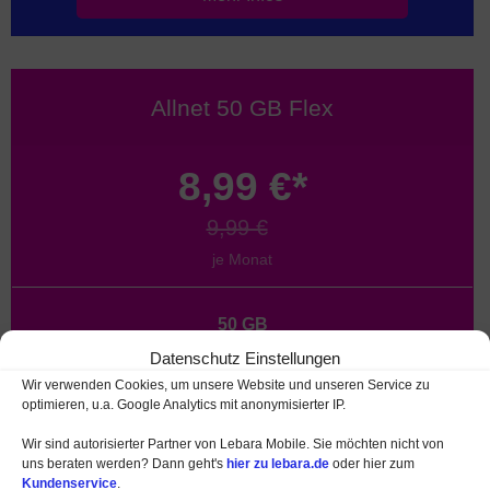
Allnet 50 GB Flex
8,99 €*
9,99 €
je Monat
50 GB
Datenschutz Einstellungen
Allnet- + SMS-Flat
Wir verwenden Cookies, um unsere Website und unseren Service zu
optimieren, u.a. Google Analytics mit anonymisierter IP.
50
Min. in 50 Länder
Wir sind autorisierter Partner von Lebara Mobile. Sie möchten nicht von
Jetzt mit 5G
uns beraten werden? Dann geht's
hier zu lebara.de
oder hier zum
mit bis zu 50 Mbit/s
Kundenservice
.