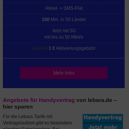
Allnet- + SMS-Flat
100
Min. in 50 Länder
Jetzt mit 5G
mit bis zu 50 Mbit/s
19,99 €
1 €
Aktivierungsgebühr
Mehr Infos
Angebote für Handyvertrag
von lebara.de –
hier sparen
Für die Lebara Tarife mit
Vertragslaufzeit gibt es besonders