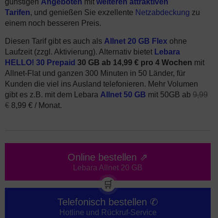
günstigen
Angeboten
mit
weiteren attraktiven
Tarifen
, und genießen Sie exzellente
Netzabdeckung
zu
einem noch besseren Preis.
Diesen Tarif gibt es auch als
Allnet 20 GB Flex
ohne
Laufzeit (zzgl. Aktivierung). Alternativ bietet
Lebara
HELLO! 30 Prepaid
30 GB ab 14,99 € pro 4 Wochen
mit
Allnet-Flat und ganzen 300 Minuten in 50 Länder, für
Kunden die viel ins Ausland telefonieren. Mehr Volumen
gibt es z.B. mit dem Lebara
Allnet 50 GB
mit 50GB ab
9,99
€
8,99 € / Monat.
Online bestellen ⇗
Lebara Allnet 20 GB
🛒
Telefonisch bestellen ✆
Hotline und Rückruf-Service