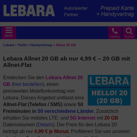
MENÜ
Hotline
Suche
Lebara
»
Tarife
»
Handyvertrag
»
Allnet 20 GB
Lebara Allnet 20 GB ab nur 4,99 € – 20 GB mit
Allnet-Flat
Entdecken Sie den
Lebara Allnet 20
GB
(
hier bestellen
), einen
preiswerten Mobilfunkvertrag von
Lebara. Dieses Angebot umfasst eine
Allnet-Flat (Telefon / SMS)
sowie
50
Freiminuten in
50 verschiedene Länder
. Zusätzlich
erhalten Sie mobiles LTE- und
5G Internet
mit
20 GB
Datenvolumen (
Details
). Der Preis für den Lebara 20
beträgt ab nur
4,99 € je Monat
. Profitieren Sie von unseren