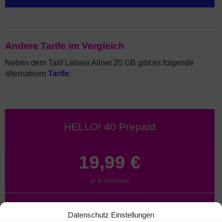
Andere Tarife im Vergleich
Neben dem Tarif Lebara Allnet 20 GB gibt es folgende
alternativen
Tarife
:
HELLO! 40 Prepaid
19,99 €
je 4 Wochen
20 GB
40 GB
je 28 Tage
Datenschutz Einstellungen