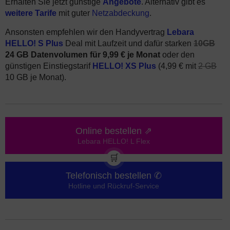
Erhalten Sie jetzt günstige
Angebote
. Alternativ gibt es
weitere Tarife
mit guter
Netzabdeckung
.
Ansonsten empfehlen wir den Handyvertrag
Lebara
HELLO! S Plus
Deal mit Laufzeit und dafür starken
10GB
24 GB Datenvolumen für 9,99 € je Monat
oder den
günstigen Einstiegstarif
HELLO! XS Plus
(4,99 € mit
2 GB
10 GB je Monat).
Online bestellen ⇗
Lebara HELLO! L Flex
🛒
Telefonisch bestellen ✆
Hotline und Rückruf-Service