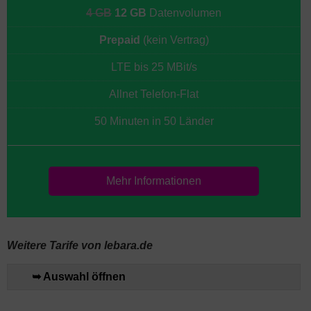
4 GB
12 GB
Datenvolumen
Prepaid
(kein Vertrag)
LTE bis 25 MBit/s
Allnet Telefon-Flat
50 Minuten in 50 Länder
Mehr Informationen
Weitere Tarife von lebara.de
➥ Auswahl öffnen