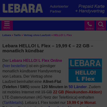
MENÜ
Hotline
Suche
Lebara
»
Tarife
»
Vertrag ohne Laufzeit
»
HELLO! L Flex
Lebara HELLO! L Flex – 19,99 € – 22 GB –
monatlich kündbar
Der
Lebara HELLO! L Flex Online
(
hier bestellen
) ist ein günstiger
monatlich kündbarer Handyvertrag
von Lebara. Der Vertrag ohne
Laufzeit beinhaltet eine
Allnet-Flat
(Telefon / SMS)
sowie
120 Minuten in
50 Länder
. Zudem
ist mobiles Internet mit
15 GB
22 GB (Neukunden-Aktion)
LTE-Datenvolumen (4G Netz der Telefónica) enthalten
(
Tarifdetails
). Lebara L Flex kostet nur
19,99 € je Monat
.