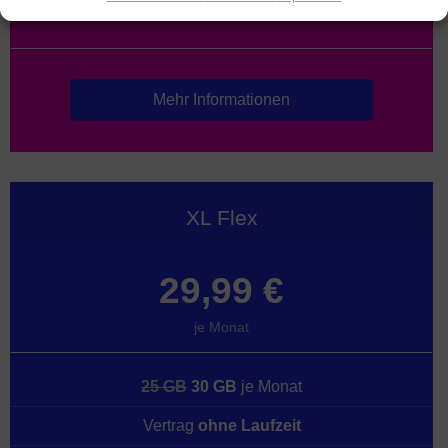
120 Minuten in 50 Länder
Mehr Informationen
XL Flex
29,99 €
je Monat
25 GB
30 GB
je Monat
Vertrag
ohne Laufzeit