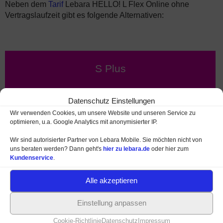
Neben dem
Tarif
Lebara HELLO! L Flex Online ohne
Vertragslaufzeit gibt es folgende Alternativen:
S Plus
9,99 €
Datenschutz Einstellungen
Wir verwenden Cookies, um unsere Website und unseren Service zu
optimieren, u.a. Google Analytics mit anonymisierter IP.
je Monat
Wir sind autorisierter Partner von Lebara Mobile. Sie möchten nicht von
uns beraten werden? Dann geht's
hier zu lebara.de
oder hier zum
10 GB
24 GB
je Monat
Kundenservice
.
Vertrag
(24 Monate)
Alle akzeptieren
LTE bis 25 MBit/s
Einstellung anpassen
Allnet Telefon- / SMS-Flat
Cookie-Richtlinie
Datenschutz
Impressum