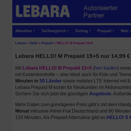
Aktuelles
Tarifvergleich
Vertrag
Prepaid
Netz
Lebara
»
Tarife
»
Prepaid
»
HELLO! M Prepaid 15+5
Lebara HELLO! M Prepaid 15+5 nur 14,99 € m
Mit
Lebara HELLO! M Prepaid 15+5
(
hier kaufen
) erwe
mit Kostenkontrolle – also ideal auch für Kids und Teens
Minuten in
50 Länder
sowie mobiles LTE Internet mit
8
Lebara Prepaid M kostet für Neukunden im Aktionszeitr
Sichern Sie sich jetzt die günstigen
Angebote
. Außerd
Mehr Daten zum günstigeren Preis gibt’s mit dem Hand
Monat
inklusive Allnet-Flat Deutschland und 60 Minuten
120 Minuten. Als Prepaid Alternative gibt es
HELLO! S 