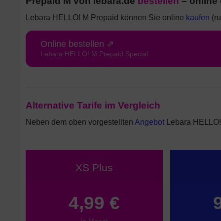
Prepaid M von lebara.de
bestellen
– online 
Lebara HELLO! M Prepaid können Sie online
kaufen
(ru
Online bestellen ⇗
Lebara HELLO! M Prepaid Special
Alternative Tarife im Vergleich
Neben dem oben vorgestellten
Angebot
Lebara HELLO! M
XS Plus
4,99 €