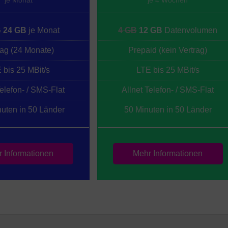
je Monat
je 4 Wochen
B
24 GB
je Monat
4 GB
12 GB
Datenvolumen
rag (24 Monate)
Prepaid (kein Vertrag)
 bis 25 MBit/s
LTE bis 25 MBit/s
Telefon- / SMS-Flat
Allnet Telefon- / SMS-Flat
uten in 50 Länder
50 Minuten in 50 Länder
 Informationen
Mehr Informationen