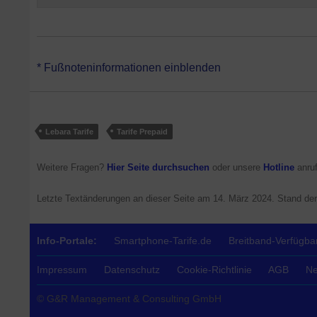
*Lebara HELLO! M Prepaid hat keine Vertragslaufzeit. Aktione
* Fußnoteninformationen einblenden
Handytarif auf Guthabenbasis, welcher im Regelfall auch bei neg
Zudem bietet Lebara Prepaid M volle Kostenkontrolle und eignet 
ein vorhandenes Handy gedacht.
Lebara Tarife
Tarife Prepaid
Weitere Fragen?
Hier Seite durchsuchen
oder unsere
Hotline
anruf
Letzte Textänderungen an dieser Seite am
14. März 2024
. Stand de
Info-Portale:
Smartphone-Tarife.de
Breitband-Verfügbar
Impressum
Datenschutz
Cookie-Richtlinie
AGB
Ne
© G&R Management & Consulting GmbH