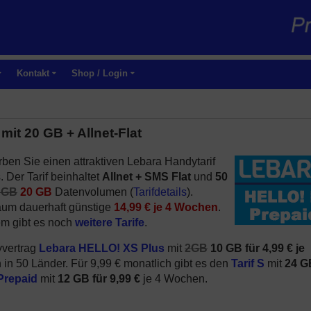
Kontakt
Shop / Login
it 20 GB + Allnet-Flat
rben Sie einen attraktiven Lebara Handytarif
. Der Tarif beinhaltet
Allnet + SMS Flat
und
50
 GB
20 GB
Datenvolumen (
Tarifdetails
).
aum dauerhaft günstige
14,99 € je 4 Wochen
.
em gibt es noch
weitere Tarife
.
yvertrag
Lebara HELLO! XS Plus
mit
2GB
10 GB für 4,99 € je
 in 50 Länder. Für 9,99 € monatlich gibt es den
Tarif S
mit
24 G
Prepaid
mit
12 GB für 9,99 €
je 4 Wochen.