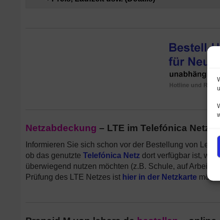
W
u
W
Netzabdeckung
– LTE im Telefónica Netz 
Informieren Sie sich schon vor der Bestellung von Leb
ob das genutzte
Telefónica Netz
dort verfügbar ist, wo 
überwiegend nutzen möchten (z.B. Schule, auf Arbeit us
Prüfung des LTE Netzes ist
hier in der Netzkarte
mögli