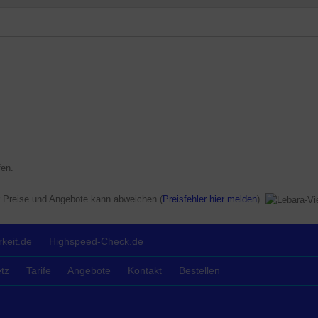
n (mehr GB / Rabatte) gelten nur für Neukunden. Es handelt sich um e
ativer Schufa erhältlich ist (keine Prüfung der Bonität bei Bestellung).
sich ideal als Tarif für Kinder und Jugendliche. Die Prepaid-Karte ist 
en.
r Preise und Angebote kann abweichen (
Preisfehler hier melden
).
keit.de
Highspeed-Check.de
tz
Tarife
Angebote
Kontakt
Bestellen