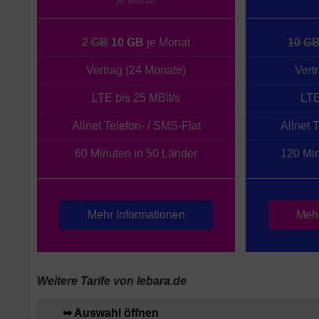
je Monat
2 GB
10 GB
je Monat
10 G
Vertrag (24 Monate)
Vert
LTE bis 25 MBit/s
LTE
Allnet Telefon- / SMS-Flat
Allnet 
60 Minuten in 50 Länder
120 Min
Mehr Informationen
Mehr
Weitere Tarife von lebara.de
➥ Auswahl öffnen