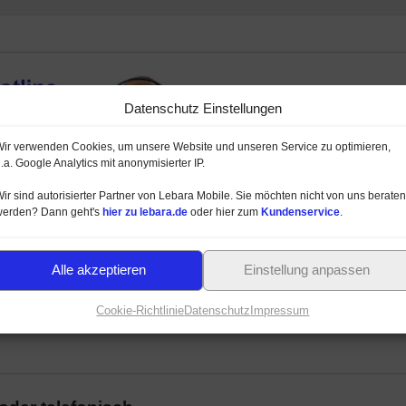
Datenschutz Einstellungen
ir verwenden Cookies, um unsere Website und unseren Service zu optimieren,
.a. Google Analytics mit anonymisierter IP.
ir sind autorisierter Partner von Lebara Mobile. Sie möchten nicht von uns beraten
werden? Dann geht's
hier zu lebara.de
oder hier zum
Kundenservice
.
mit Lebara HELLO! M Prepaid
ara HELLO! M Prepaid Online,
Alle akzeptieren
Einstellung anpassen
Verfügbarkeit prüfen
Sie den Handytarif
Netzausbau 4G / LTE
w.). Die unverbindliche
Cookie-Richtlinie
Datenschutz
Impressum
ch.