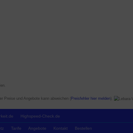
en.
der Preise und Angebote kann abweichen (
Preisfehler hier melden
).
keit.de
Highspeed-Check.de
tz
Tarife
Angebote
Kontakt
Bestellen