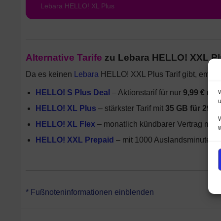
Lebara HELLO! XL Plus
Alternative Tarife
zu Lebara HELLO! XXL P
Da es keinen
Lebara
HELLO! XXL Plus Tarif gibt, empfe
HELLO! S Plus Deal
– Aktionstarif für nur
9,99 € mit
W
u
HELLO! XL Plus
– stärkster Tarif mit
35 GB für 29,9
W
HELLO! XL Flex
– monatlich kündbarer Vertrag mit
3
HELLO! XXL Prepaid
– mit 1000 Auslandsminuten 
*Ein Handyvertrag im Tarif Lebara HELLO! XXL Plus ist nicht erh
* Fußnoteninformationen einblenden
von Telefónica.