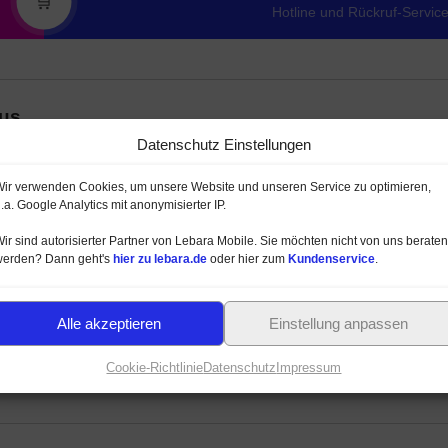
🛒
Hotline und Rückruf-Servic
lus
Datenschutz Einstellungen
hlen wir ihnen diese
Handytarife
:
 monatlich 24 GB
ir verwenden Cookies, um unsere Website und unseren Service zu optimieren,
.a. Google Analytics mit anonymisierter IP.
9 € je Monat
ir sind autorisierter Partner von Lebara Mobile. Sie möchten nicht von uns beraten
0 GB für 29,99 € mtl.
werden? Dann geht's
hier zu lebara.de
oder hier zum
Kundenservice
.
und
25 GB für 29,99 €
Alle akzeptieren
Einstellung anpassen
Cookie-Richtlinie
Datenschutz
Impressum
ältlich. Es gibt aber viele andere Tarife des Anbieters im Mobilfunk-Ne