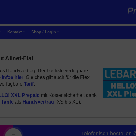
Kontakt
Shop / Login
 Allnet-Flat
 als Handyvertrag. Der höchste verfügbare
Infos hier
. Gleiches gilt auch für die Flex
 verfügbare
Tarif
.
LO! XXL Prepaid
mit Kostensicherheit dank
a
Tarife
als
Handyvertrag
(XS bis XL).
Telefonisch bestellen 