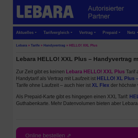
Aktuelles
Tarifvergleich
Vertrag
Prepaid
Netz
Lebara
»
Tarife
»
Handyvertrag
»
HELLO! XXL Plus
Lebara HELLO! XXL Plus – Handyvertrag mit
Zur Zeit gibt es keinen
Lebara HELLO! XXL Plus
Tarif
Handytarif als Vertrag mit Laufzeit ist
HELLO! XL Plus – 
Tarife ohne Laufzeit – auch hier ist
XL Flex
der höchste
Als Prepaid-Karte gibt es hingegen einen XXL Tarif:
HEL
Guthabenkarte. Mehr Datenvolumen bieten aber Lebar
Online bestellen ⇗