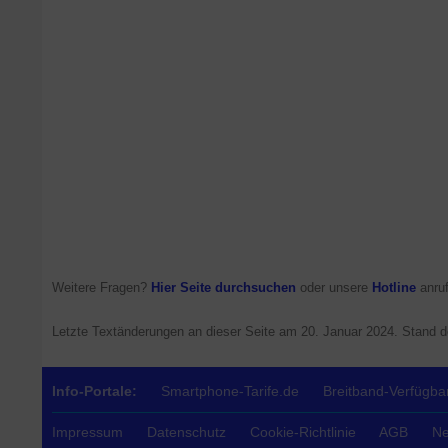
Weitere Fragen?
Hier Seite durchsuchen
oder unsere
Hotline
anruf
Letzte Textänderungen an dieser Seite am
20. Januar 2024
. Stand 
Info-Portale:
Smartphone-Tarife.de
Breitband-Verfügbar
Impressum
Datenschutz
Cookie-Richtlinie
AGB
Ne