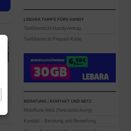
e
LEBARA TARIFE FÜRS HANDY
Tarifübersicht Handyvertrag
Tarifübersicht Prepaid-Karte
BERATUNG / KONTAKT UND NETZ
Mobilfunk-Netz (Netzabdeckung)
tz
Kontakt – Beratung und Bestellung